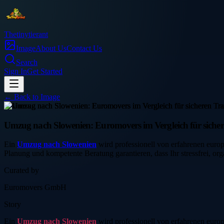
Thetinytierant
Image
About Us
Contact Us
Search
Sign In
Get Started
← Back to
Image
business
Umzug nach Slowenien: Euromovers im Vergleich für siche
Ein
Umzug nach Slowenien
wird professionell von erfahrenen euro
Planung und kompetente Beratung garantieren, dass Ihr stressfrei, o
Curated by
Euromovers GmbH
Story
Ein
Umzug nach Slowenien
wird professionell von erfahrenen euro