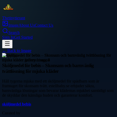
Thetinytierant
Image
About Us
Contact Us
Search
Sign In
Get Started
← Back to
Image
shopping
Sköljmedel för bebis – Skonsam och barnvänlig
tvättlösning för mjuka kläder
Håll tygerna mjuka med ett sköljmedel för spädbarn som är
framtaget för skonsam tvätt. estellbaby.se erbjuder säkra,
barnvänliga lösningar som bevarar klädernas mjukhet samtidigt som
de skyddar den känsliga huden och garanterar komfort.
sköljmedel bebis
Curated by