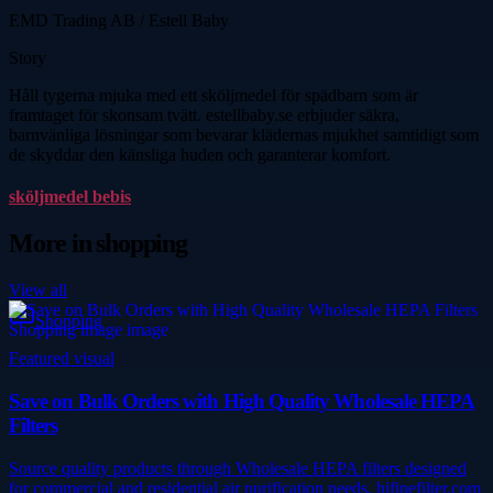
EMD Trading AB / Estell Baby
Story
Håll tygerna mjuka med ett sköljmedel för spädbarn som är
framtaget för skonsam tvätt. estellbaby.se erbjuder säkra,
barnvänliga lösningar som bevarar klädernas mjukhet samtidigt som
de skyddar den känsliga huden och garanterar komfort.
sköljmedel bebis
More in
shopping
View all
Shopping
Featured visual
Save on Bulk Orders with High Quality Wholesale HEPA
Filters
Source quality products through Wholesale HEPA filters designed
for commercial and residential air purification needs. hifinefilter.com