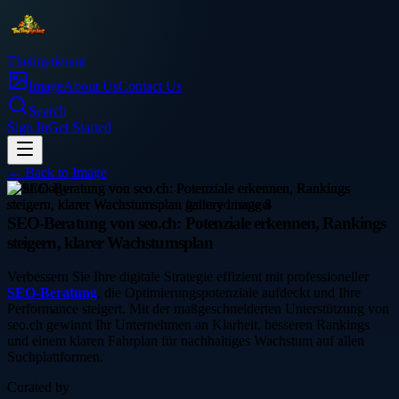
Thetinytierant
Image
About Us
Contact Us
Search
Sign In
Get Started
← Back to
Image
technology
SEO-Beratung von seo.ch: Potenziale erkennen, Rankings
steigern, klarer Wachstumsplan
Verbessern Sie Ihre digitale Strategie effizient mit professioneller
SEO-Beratung
, die Optimierungspotenziale aufdeckt und Ihre
Performance steigert. Mit der maßgeschneiderten Unterstützung von
seo.ch gewinnt Ihr Unternehmen an Klarheit, besseren Rankings
und einem klaren Fahrplan für nachhaltiges Wachstum auf allen
Suchplattformen.
Curated by