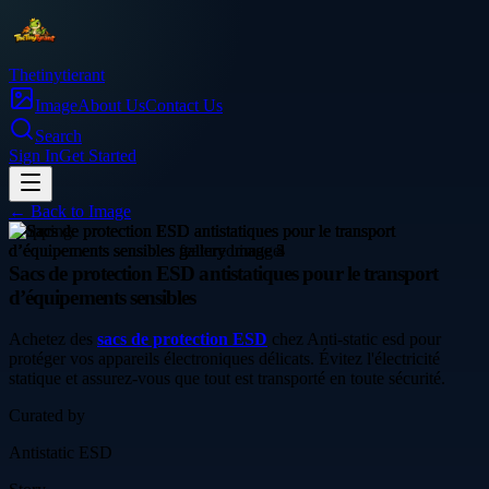
Thetinytierant
Image
About Us
Contact Us
Search
Sign In
Get Started
← Back to
Image
shopping
Sacs de protection ESD antistatiques pour le transport
d’équipements sensibles
Achetez des
sacs de protection ESD
chez Anti-static esd pour
protéger vos appareils électroniques délicats. Évitez l'électricité
statique et assurez-vous que tout est transporté en toute sécurité.
Curated by
Antistatic ESD