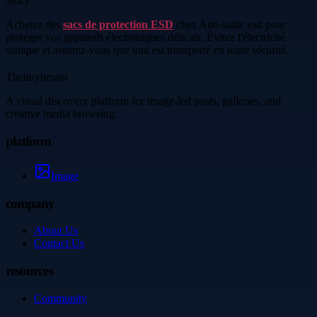
Story
Achetez des
sacs de protection ESD
chez Anti-static esd pour
protéger vos appareils électroniques délicats. Évitez l'électricité
statique et assurez-vous que tout est transporté en toute sécurité.
Thetinytierant
A visual discovery platform for image-led posts, galleries, and
creative media browsing.
platform
Image
company
About Us
Contact Us
resources
Community