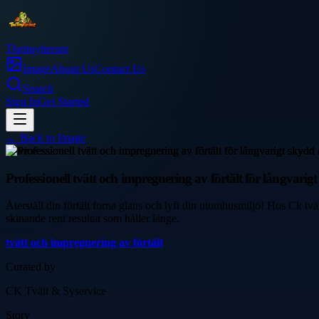
Thetinytierant
Image
About Us
Contact Us
Search
Sign In
Get Started
← Back to
Image
service
Professionell tvätt och impregnering av förtält för långvarig
Återställ din förtält forna glans och lyft din utomhusmiljö! Hos Ck tv
skinande rent resultat som håller länge.
tvätt och impregnering av förtält
Curated by
CK Tvätt & Syservice
Story