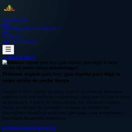
Thetinytierant
Image
About Us
Contact Us
Search
Sign In
Get Started
← Back to
Image
finance
Préstamo urgente para hoy: guía experta para elegir la
mejor opción sin perder tiempo
Cuando el factor tiempo es clave, explore opciones de préstamos
urgentes para hoy mediante comparativas claras que facilitan la toma
de decisiones. A través de turbocash.mx, los solicitantes pueden
revisar los detalles del préstamo, comparar las condiciones
disponibles e identificar soluciones adecuadas a sus necesidades y
prioridades financieras inmediatas.
préstamo urgente para hoy