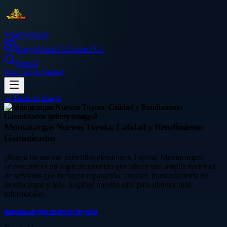
Thetinytierant
Image
About Us
Contact Us
Search
Sign In
Get Started
← Back to
Image
shopping
Montacargas Nuevos Toyota: Calidad y Rendimiento
Garantizados
¿Busca las nuevas carretillas elevadoras Toyota? Montacargas-
ac.com.mx es un lugar reconocido que ofrece una amplia variedad
de servicios que incluyen reparación, alquiler, mantenimiento de
montacargas y más. Explore nuestro sitio para obtener más
información.
montacargas nuevos toyota