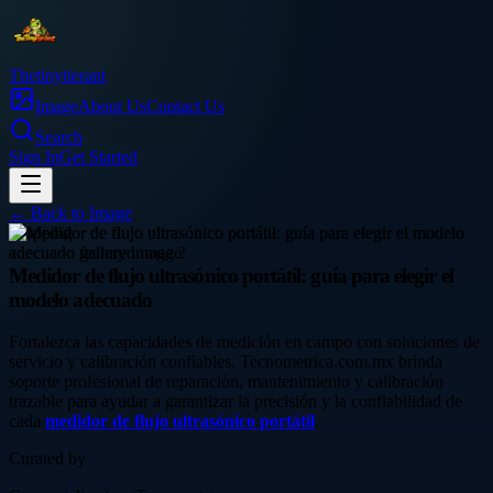
Thetinytierant
Image
About Us
Contact Us
Search
Sign In
Get Started
← Back to
Image
shopping
Medidor de flujo ultrasónico portátil: guía para elegir el
modelo adecuado
Fortalezca las capacidades de medición en campo con soluciones de
servicio y calibración confiables. Tecnometrica.com.mx brinda
soporte profesional de reparación, mantenimiento y calibración
trazable para ayudar a garantizar la precisión y la confiabilidad de
cada
medidor de flujo ultrasónico portátil
.
Curated by