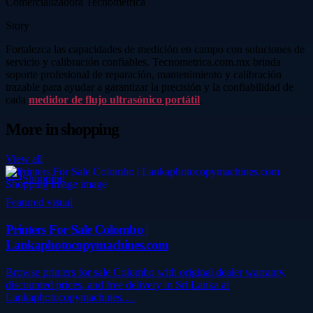
Comercializadora Tecnometrica
Story
Fortalezca las capacidades de medición en campo con soluciones de
servicio y calibración confiables. Tecnometrica.com.mx brinda
soporte profesional de reparación, mantenimiento y calibración
trazable para ayudar a garantizar la precisión y la confiabilidad de
cada
medidor de flujo ultrasónico portátil
.
More in
shopping
View all
Shopping
Featured visual
Printers For Sale Colombo |
Lankaphotocopymachines.com
Browse printers for sale Colombo with original dealer warranty,
discounted prices, and free delivery in Sri Lanka at
Lankaphotocopymachines.…