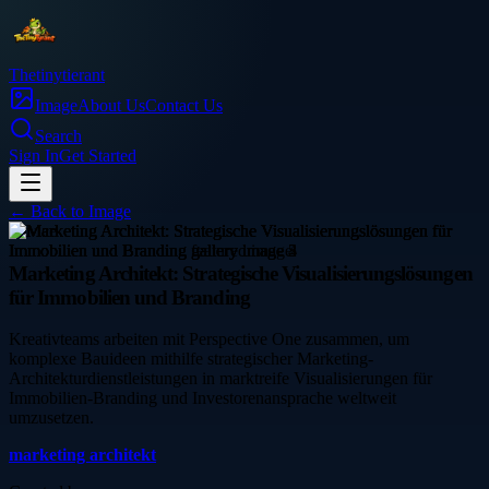
Thetinytierant
Image
About Us
Contact Us
Search
Sign In
Get Started
← Back to
Image
service
Marketing Architekt: Strategische Visualisierungslösungen
für Immobilien und Branding
Kreativteams arbeiten mit Perspective One zusammen, um
komplexe Bauideen mithilfe strategischer Marketing-
Architekturdienstleistungen in marktreife Visualisierungen für
Immobilien-Branding und Investorenansprache weltweit
umzusetzen.
marketing architekt