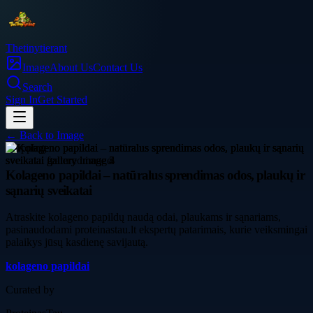
Thetinytierant
Image
About Us
Contact Us
Search
Sign In
Get Started
← Back to
Image
shopping
Kolageno papildai – natūralus sprendimas odos, plaukų ir
sąnarių sveikatai
Atraskite kolageno papildų naudą odai, plaukams ir sąnariams,
pasinaudodami proteinastau.lt ekspertų patarimais, kurie veiksmingai
palaikys jūsų kasdienę savijautą.
kolageno papildai
Curated by