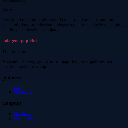
ProteinasTau
Story
Atraskite kolageno papildų naudą odai, plaukams ir sąnariams,
pasinaudodami proteinastau.lt ekspertų patarimais, kurie veiksmingai
palaikys jūsų kasdienę savijautą.
kolageno papildai
Thetinytierant
A visual discovery platform for image-led posts, galleries, and
creative media browsing.
platform
Image
company
About Us
Contact Us