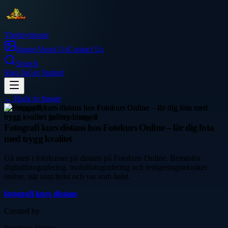
Thetinytierant
Image
About Us
Contact Us
Search
Sign In
Get Started
← Back to
Image
photography
Fotografi kurs distans hos Fotokurs Online – lär dig fota
med trygg kvalitet
Gå med i fotokurser på distans på Fotokurs Online. Bemästra
digitalfotografering, mobilfotografering och redigeringstekniker
online, när som helst och var som helst.
fotografi kurs distans
Curated by