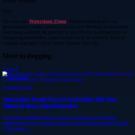
Rubber Webshop
Story
Op zoek naar
Waterslang 25mm
? Rubberwebshop.nl is een
gerenommeerd online platform dat een zeer flexibele professionele
waterslang aanbiedt die geschikt is voor diverse wateraanvoer- en
beregeningsdoeleinden, zowel in huis als in de industrie. Kom er
vandaag nog meer over te weten; bezoek onze site.
More in
shopping
View all
Shopping
Featured visual
Personalized Family Portrait Embroidery Gift Turn
Memories Into Lasting Keepsakes
Honor special relationships through a unique family portrait
embroidery gift that transforms memories into handcrafted artwork.
With beautif…