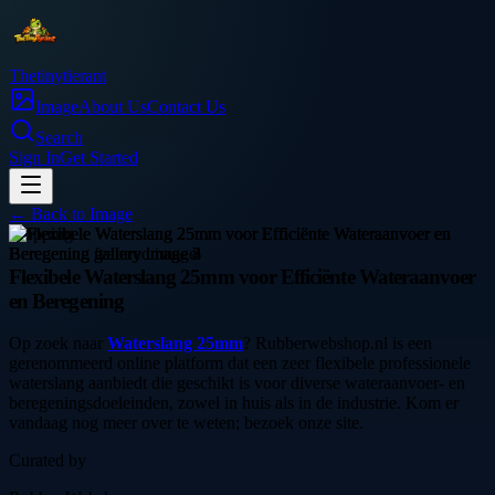
Thetinytierant
Image
About Us
Contact Us
Search
Sign In
Get Started
← Back to
Image
shopping
Flexibele Waterslang 25mm voor Efficiënte Wateraanvoer
en Beregening
Op zoek naar
Waterslang 25mm
? Rubberwebshop.nl is een
gerenommeerd online platform dat een zeer flexibele professionele
waterslang aanbiedt die geschikt is voor diverse wateraanvoer- en
beregeningsdoeleinden, zowel in huis als in de industrie. Kom er
vandaag nog meer over te weten; bezoek onze site.
Curated by