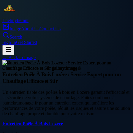
Thetinytierant
Image
About Us
Contact Us
Search
Sign In
Get Started
← Back to
Image
business
Entretien Poêle À Bois Lozère : Service Expert pour un
Chauffage Efficace et Sûr
Un entretien fiable des poêles à bois en Lozère garantit l'efficacité et
la sécurité de votre système de chauffage. Faites confiance à
patrickramonage.fr pour un entretien expert qui améliore les
performances de votre poêle, réduit les risques et assure une solution
de chauffage propre et durable pour votre maison.
Entretien Poêle À Bois Lozere