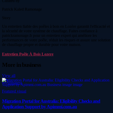
Curated by
Patrick Kaled Ramonage
Story
Un entretien fiable des poêles à bois en Lozère garantit l'efficacité et
la sécurité de votre système de chauffage. Faites confiance à
patrickramonage.fr pour un entretien expert qui améliore les
performances de votre poêle, réduit les risques et assure une solution
de chauffage propre et durable pour votre maison.
Entretien Poêle À Bois Lozere
More in
business
View all
Business
Featured visual
Migration Portal for Australia: Eligibility Checks and
Application Support by Apimmi.com.au