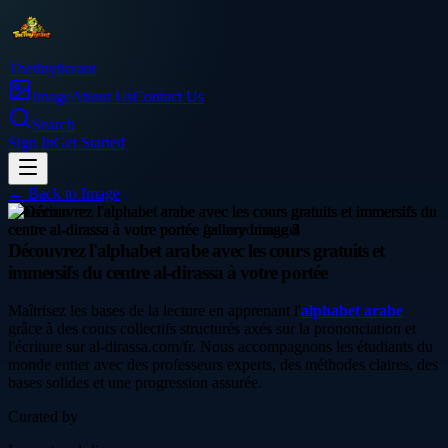
Thetinytierant
Image
About Us
Contact Us
Search
Sign In
Get Started
← Back to
Image
education
Découvrez l'alphabet arabe avec les cours gratuits et
immersifs du centre al-dirassa à votre portée
Maîtrisez les bases de la lecture en apprenant l'
alphabet arabe
grâce à des cours collectifs structurés axés sur la prononciation et
l'écriture sur al-dirassa.com/fr. Nous accompagnons les étudiants du
monde entier avec des professeurs experts, des méthodes claires, des
bases solides et une progression assurée.
Curated by