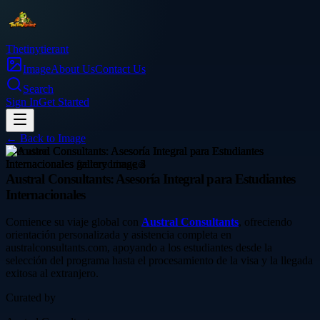
Thetinytierant
Image
About Us
Contact Us
Search
Sign In
Get Started
← Back to
Image
education
Austral Consultants: Asesoría Integral para Estudiantes
Internacionales
Comience su viaje global con
Austral Consultants
, ofreciendo
orientación personalizada y asistencia completa en
australconsultants.com, apoyando a los estudiantes desde la
selección del programa hasta el procesamiento de la visa y la llegada
exitosa al extranjero.
Curated by