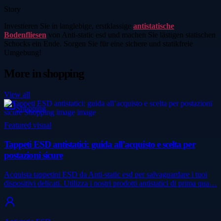
Story
Investieren Sie in langlebige, erstklassige
antistatische
Bodenfliesen
von Anti-static esd und machen Sie lästigen statischen
Schocks ein Ende. Sorgen Sie für eine sichere und statikfreie
Umgebung!
More in
shopping
View all
Shopping
Featured visual
Tappeti ESD antistatici: guida all’acquisto e scelta per
postazioni sicure
Acquista tappetini ESD da Anti-static esd per salvaguardare i tuoi
dispositivi delicati. Utilizza i nostri prodotti antistatici di prima qua…