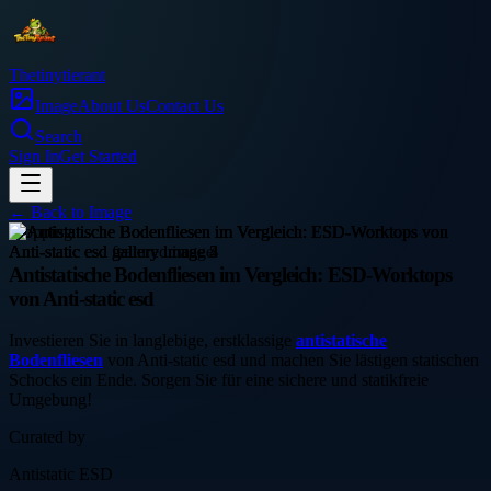
Thetinytierant
Image
About Us
Contact Us
Search
Sign In
Get Started
← Back to
Image
shopping
Antistatische Bodenfliesen im Vergleich: ESD-Worktops
von Anti-static esd
Investieren Sie in langlebige, erstklassige
antistatische
Bodenfliesen
von Anti-static esd und machen Sie lästigen statischen
Schocks ein Ende. Sorgen Sie für eine sichere und statikfreie
Umgebung!
Curated by
Antistatic ESD